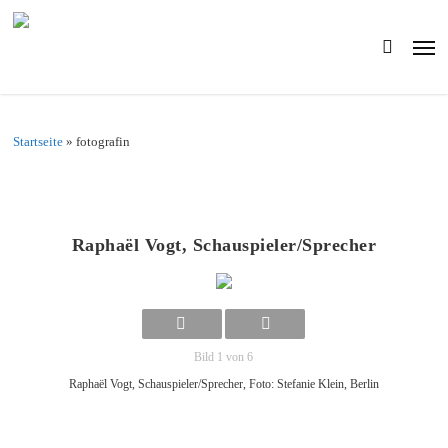
Skip
to
Men
main
search
content
Startseite
»
fotografin
Raphaël Vogt, Schauspieler/Sprecher
Bild 1 von 6
Raphaël Vogt, Schauspieler/Sprecher, Foto: Stefanie Klein, Berlin