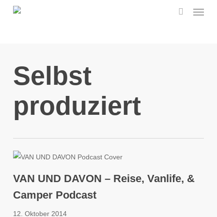
Menu
Skip
to
search
main
content
Selbst
produziert
VAN UND DAVON – Reise, Vanlife, &
Camper Podcast
12. Oktober 2014