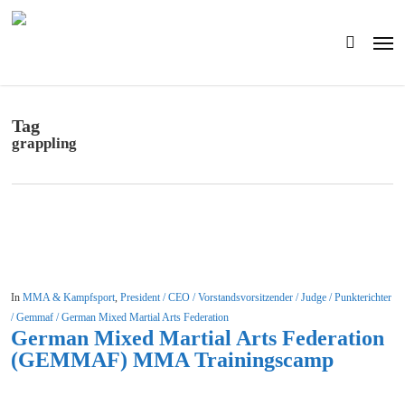
Skip
to
Men
main
search
content
Tag
grappling
In
MMA & Kampfsport
,
President / CEO / Vorstandsvorsitzender / Judge / Punkterichter
/ Gemmaf / German Mixed Martial Arts Federation
German Mixed Martial Arts Federation
(GEMMAF) MMA Trainingscamp