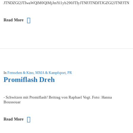
JTNDZGl2JTIwaWQlM0QlMjJmYi1yb290JTIyJTNFJTNDJTJGZGl2JTNFJ
Read More
In
Fernsehen & Kino
,
MMA & Kampfsport
,
PR
Promiflash Dreh
- Schwitzen mit Promiflash! Beitrag von Raphael Vogt. Foto: Hanna
Boussouar
Read More