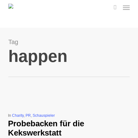
Menu
Skip
to
search
main
content
Tag
happen
In
Charity
,
PR
,
Schauspieler
Probebacken für die
Kekswerkstatt