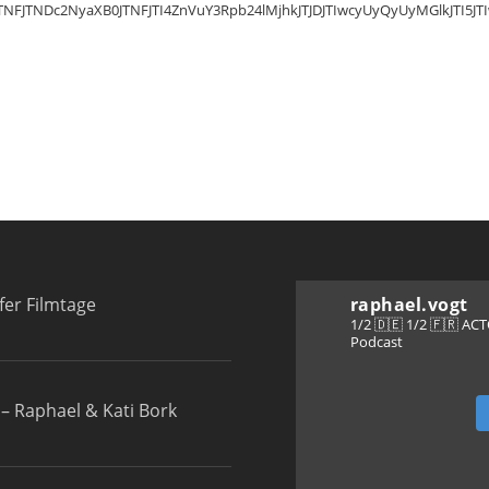
ZGl2JTNFJTNDc2NyaXB0JTNFJTI4ZnVuY3Rpb24lMjhkJTJDJTIwcyUyQyUyMG
fer Filmtage
raphael.vogt
1/2 🇩🇪 1/2 🇫🇷 A
Podcast
– Raphael & Kati Bork