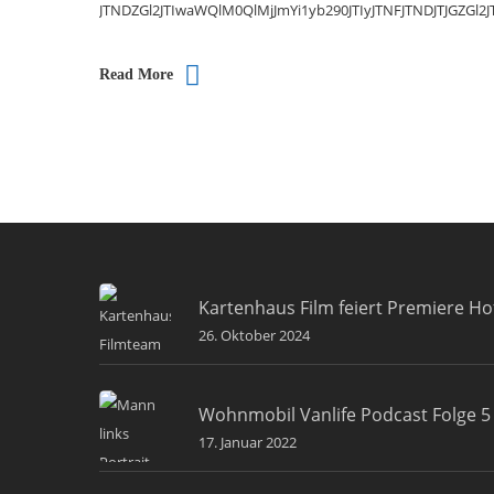
JTNDZGl2JTIwaWQlM0QlMjJmYi1yb290JTIyJTNFJTNDJTJG
Read More
Kartenhaus Film feiert Premiere Ho
26. Oktober 2024
Wohnmobil Vanlife Podcast Folge 5 
17. Januar 2022