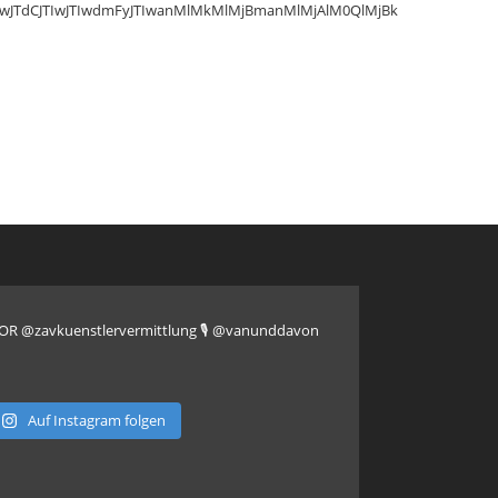
lkJTI5JTIwJTdCJTIwJTIwdmFyJTIwanMlMkMlMjBmanMlMjAlM0QlMjBkLmd
CTOR @zavkuenstlervermittlung
🎙️ @vanunddavon
Auf Instagram folgen