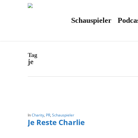
Skip
to
main
content
Schauspieler
Podca
Tag
je
In
Charity
,
PR
,
Schauspieler
Je Reste Charlie