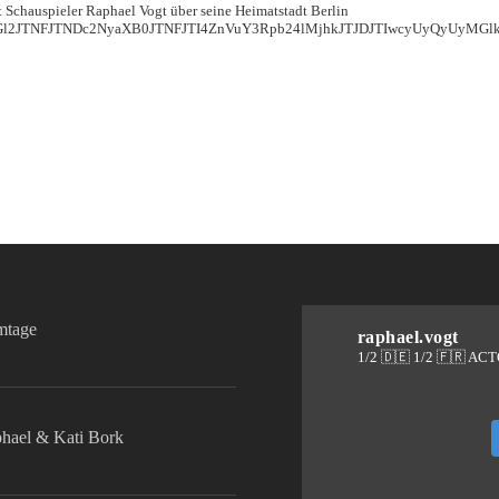
it Schauspieler Raphael Vogt über seine Heimatstadt Berlin
GZGl2JTNFJTNDc2NyaXB0JTNFJTI4ZnVuY3Rpb24lMjhkJTJDJTIwcyUyQyU
lmtage
raphael.vogt
1/2 🇩🇪 1/2 🇫🇷 AC
phael & Kati Bork