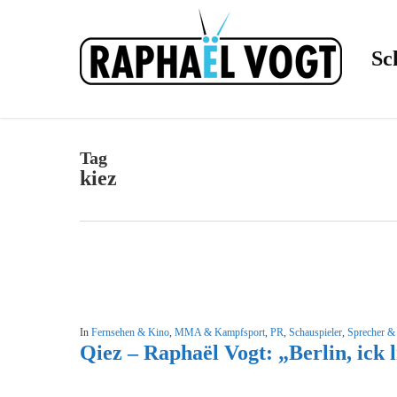
Skip
to
main
content
Sc
Tag
kiez
In
Fernsehen & Kino
,
MMA & Kampfsport
,
PR
,
Schauspieler
,
Sprecher &
Qiez – Raphaël Vogt: „Berlin, ick 