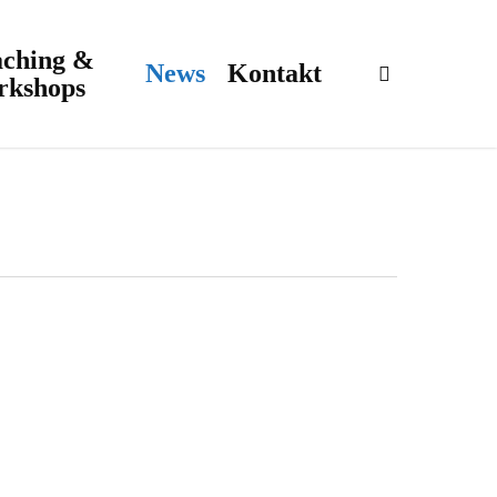
ching &
News
Kontakt
search
rkshops