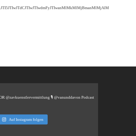
yMGlkJTI5JTIwJTdCJTIwJTIwdmFyJTIwanMlMkMlMjBmanMlMjAlM0QlMjB
TOR @zavkuenstlervermittlung
🎙️ @vanunddavon Podcast
Auf Instagram folgen