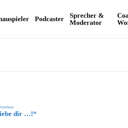
Sprecher &
Coa
hauspieler
Podcaster
Moderator
Wo
 Synchron
liebe dir …!“