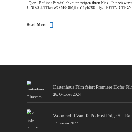
- Qiez - Berliner Persönlichkeiten zeigen ihren Kiez - Interview m
JTNDZGl2JTIwaWQlM0QlMjJmYi1yb290JTIyJTNFJTNDJTJ
Read More
Kartenhaus Film feiert Premiere Hofer Fi
26. Oktober 2024
Wohnmobil Vanlife Podcast Folge 5 – Ra
17. Januar 2022