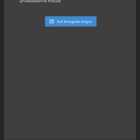
@vanunddavon Podcast
Auf Instagram folgen