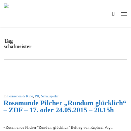
Skip
to
Men
main
search
content
Tag
schafmeister
In
Fernsehen & Kino
,
PR
,
Schauspieler
Rosamunde Pilcher „Rundum glücklich“
– ZDF – 17. oder 24.05.2015 – 20.15h
- Rosamunde Pilcher "Rundum glücklich" Beitrag von Raphael Vogt.