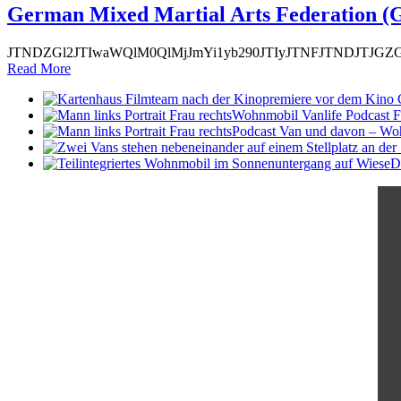
German Mixed Martial Arts Federatio
JTNDZGl2JTIwaWQlM0QlMjJmYi1yb290JTIyJTNFJTNDJTJG
Read More
Wohnmobil Vanlife Podcast F
Podcast Van und davon – Wo
D