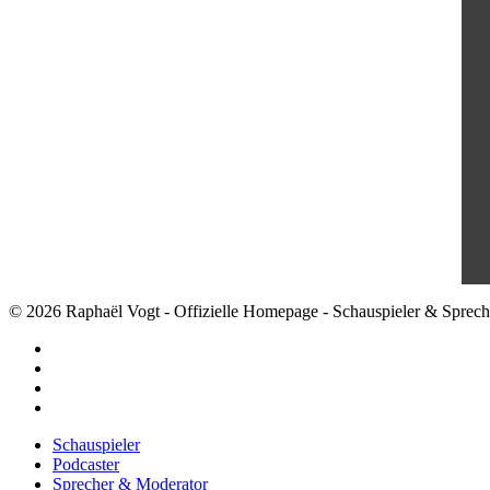
© 2026 Raphaël Vogt - Offizielle Homepage - Schauspieler & Sprech
facebook
youtube
instagram
email
Close
Schauspieler
Menu
Podcaster
Sprecher & Moderator