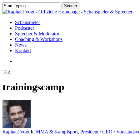
Skip
Search
to
Close
main
Search
content
search
Menu
Schauspieler
Podcaster
Sprecher & Moderator
Coaching & Workshops
News
Kontakt
search
Tag
trainingscamp
Raphael Vogt
In
MMA & Kampfsport
,
President / CEO / Vorstandsvo