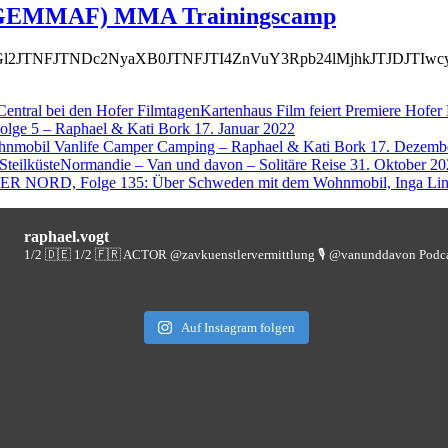
n (GEMMAF) MMA Trainingscamp
ZGl2JTNFJTNDc2NyaXB0JTNFJTI4ZnVuY3Rpb24lMjhkJTJDJ
Kartenhaus Film feiert Premiere Hofer
olge 5 – Raphael & Kati Bork
17. Januar 2022
hnmobil Vanlife Camper Camping – Raphael & Kati Bork
17. Dezemb
Normandie – Van und davon – Solitäre Reise
31. Oktober 20
ER NORD, Folge 135: Über Schweden mit dem Wohnmobil, Inga Lin
raphael.vogt
1/2 🇩🇪 1/2 🇫🇷 ACTOR @zavkuenstlervermittlung
🎙️ @vanunddavon Podc
Auf Instagram folgen