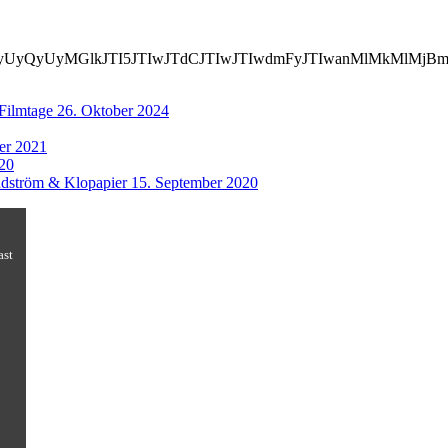
TIwcyUyQyUyMGlkJTI5JTIwJTdCJTIwJTIwdmFyJTIwanMlMk
 Filmtage
26. Oktober 2024
er 2021
20
dström & Klopapier
15. September 2020
ast