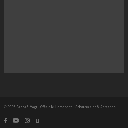
© 2026 Raphaël Vogt - Offizielle Homepage - Schauspieler & Sprecher.
facebook
youtube
instagram
email