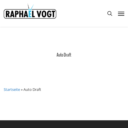
Skip
to
Men
main
search
content
Auto Draft
Startseite
»
Auto Draft