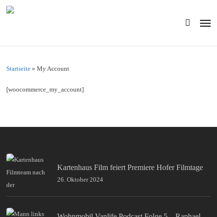
Skip
to
Men
main
search
content
Startseite
»
My Account
[woocommerce_my_account]
Kartenhaus Film feiert Premiere Hofer Filmtage
26. Oktober 2024
Wohnmobil Vanlife Podcast Folge 5 – Raphael