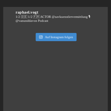
raphael.vogt
1/2 🇩🇪 1/2 🇫🇷 ACTOR @zavkuenstlervermittlung
🎙️
@vanunddavon Podcast
Auf Instagram folgen