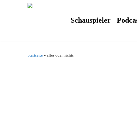
Skip
to
main
content
Schauspieler
Podca
Startseite
»
alles oder nichts