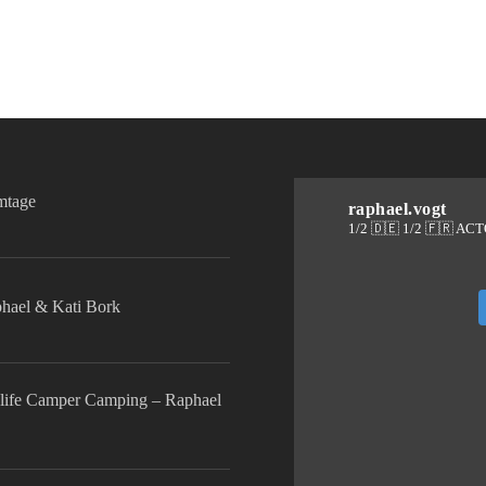
lmtage
raphael.vogt
1/2 🇩🇪 1/2 🇫🇷 AC
phael & Kati Bork
life Camper Camping – Raphael