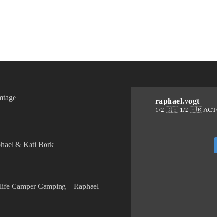
lmtage
raphael.vogt
1/2 🇩🇪 1/2 🇫🇷 AC
phael & Kati Bork
life Camper Camping – Raphael