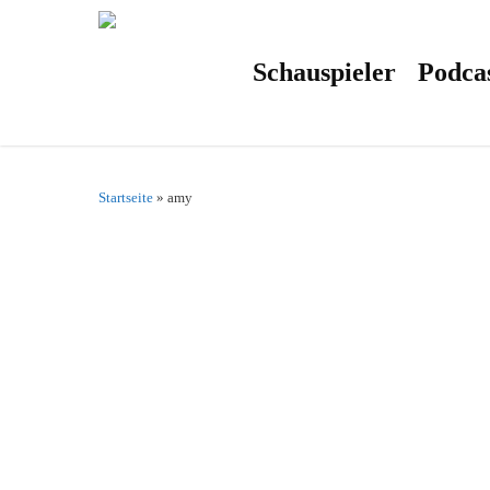
Skip
to
main
content
Schauspieler
Podca
Startseite
»
amy