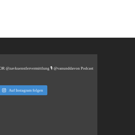
TOR @zavkuenstlervermittlung
🎙️ @vanunddavon Podcast
Auf Instagram folgen