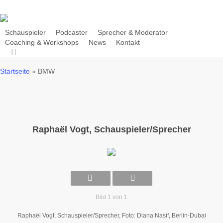
Skip
to
main
Schauspieler
Podcaster
Sprecher & Moderator
Coaching & Workshops
News
Kontakt
content
search
Startseite
»
BMW
Raphaël Vogt, Schauspieler/Sprecher
Bild 1 von 1
Raphaël Vogt, Schauspieler/Sprecher, Foto: Diana Nasif, Berlin-Dubai