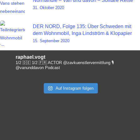
Normandie – Van und davon – Solitäre Reise
31. Oktober 2020
DER NORD, Folge 135: Über Schweden mit
dem Wohnmobil, Inga Lindström & Klopapier
15. September 2020
raphael.vogt
1/2 🇩🇪 1/2 🇫🇷 ACTOR @zavkuenstlervermittlung
🎙️
@vanunddavon Podcast
Auf Instagram folgen