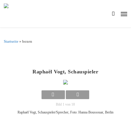
Skip
to
Men
main
search
content
Startseite
»
boxen
Raphaël Vogt, Schauspieler
Bild 1 von 18
Raphaël Vogt, Schauspieler/Sprecher, Foto: Hanna Boussouar, Berlin