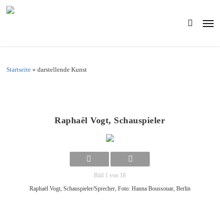
Skip
to
Men
main
search
content
Startseite
»
darstellende Kunst
Raphaël Vogt, Schauspieler
Bild 1 von 18
Raphaël Vogt, Schauspieler/Sprecher, Foto: Hanna Boussouar, Berlin