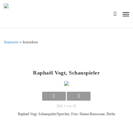
Skip
to
Men
main
search
content
Startseite
»
fernsehen
Raphaël Vogt, Schauspieler
Bild 1 von 18
Raphaël Vogt, Schauspieler/Sprecher, Foto: Hanna Boussouar, Berlin