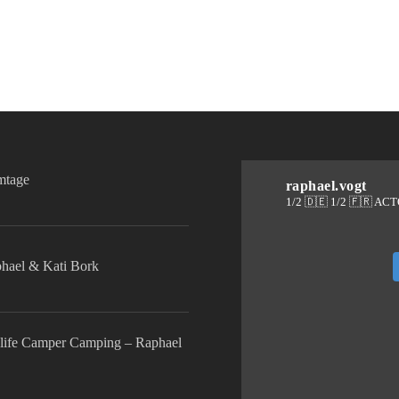
lmtage
raphael.vogt
1/2 🇩🇪 1/2 🇫🇷 AC
phael & Kati Bork
life Camper Camping – Raphael