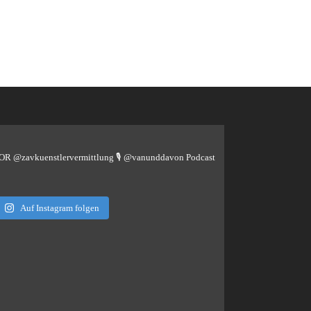
TOR @zavkuenstlervermittlung
🎙️ @vanunddavon Podcast
Auf Instagram folgen