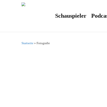
Skip
to
main
content
Schauspieler
Podca
Startseite
»
Fotografie