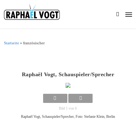
Skip
to
Men
main
search
content
Startseite
»
französischer
Raphaël Vogt, Schauspieler/Sprecher
Bild 1 von 6
Raphaël Vogt, Schauspieler/Sprecher, Foto: Stefanie Klein, Berlin