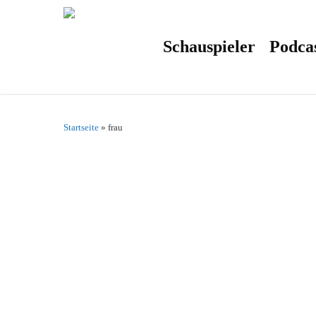
Skip
to
main
content
Schauspieler
Podca
Startseite
»
frau