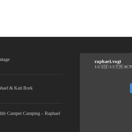
lmtage
raphael.vogt
1/2 🇩🇪 1/2 🇫🇷 AC
phael & Kati Bork
life Camper Camping – Raphael