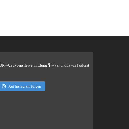
TOR @zavkuenstlervermittlung
🎙️ @vanunddavon Podcast
Auf Instagram folgen