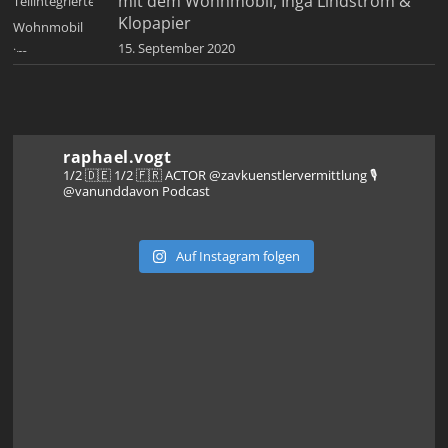
mit dem Wohnmobil, Inga Lindström &
Klopapier
15. September 2020
raphael.vogt
1/2 🇩🇪 1/2 🇫🇷 ACTOR @zavkuenstlervermittlung
🎙️
@vanunddavon Podcast
Auf Instagram folgen