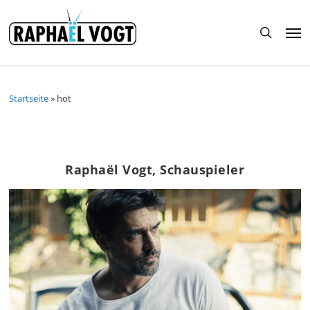
Skip
to
Men
main
search
content
Startseite
»
hot
Raphaël Vogt, Schauspieler