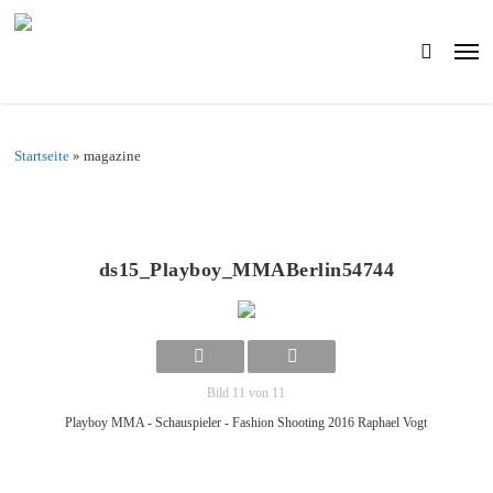
Skip
to
Men
main
search
content
Startseite
»
magazine
ds15_Playboy_MMABerlin54744
Bild 11 von 11
Playboy MMA - Schauspieler - Fashion Shooting 2016 Raphael Vogt