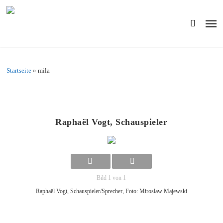
Skip
to
Men
main
search
content
Startseite
»
mila
Raphaël Vogt, Schauspieler
Bild 1 von 1
Raphaël Vogt, Schauspieler/Sprecher, Foto: Miroslaw Majewski