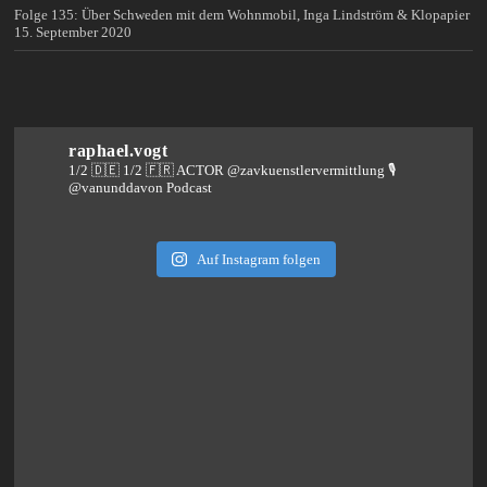
Folge 135: Über Schweden mit dem Wohnmobil, Inga Lindström & Klopapier
15. September 2020
raphael.vogt
1/2 🇩🇪 1/2 🇫🇷 ACTOR @zavkuenstlervermittlung
🎙️
@vanunddavon Podcast
Auf Instagram folgen