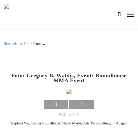
Skip
to
Men
main
search
content
Startseite
»
Peter Tornow
Foto: Gregory B. Waldis, Event: Roundhouse
MMA Event
Bild 1 von 12
Raphael Vogt bei der Roundhouse Mixed Martial Arts Veranstaltung im Adagio