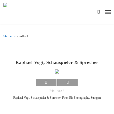
Skip
to
Men
main
search
content
Startseite
»
raffael
Raphaël Vogt, Schauspieler & Sprecher
Bild 1 von 8
Raphael Vogt, Schauspieler & Sprecher, Foto: Ela Photography, Stuttgart