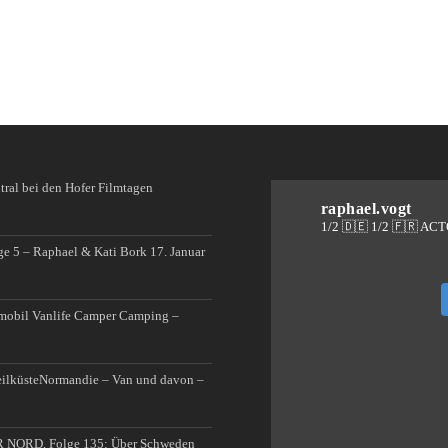
raphael.vogt
1/2 🇩🇪 1/2 🇫🇷 AC
ge 5 – Raphael & Kati Bork
17. Januar
mobil Vanlife Camper Camping –
Normandie – Van und davon –
 NORD, Folge 135: Über Schweden