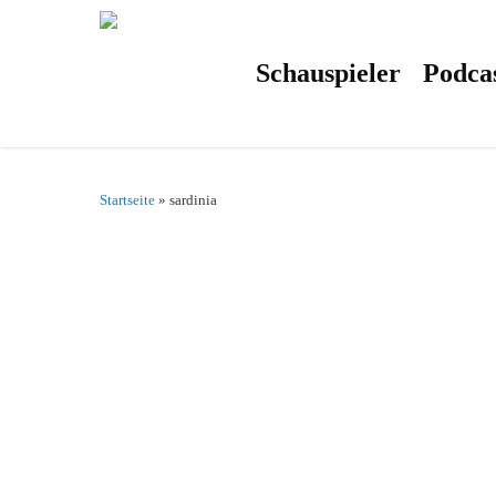
Skip
to
main
content
Schauspieler
Podca
Startseite
»
sardinia