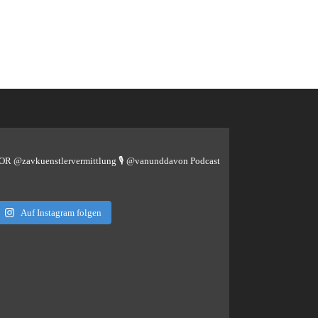
TOR @zavkuenstlervermittlung
🎙️ @vanunddavon Podcast
Auf Instagram folgen