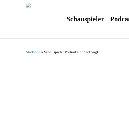
Skip
to
main
content
Schauspieler
Podca
Startseite
»
Schauspieler Portrait Raphael Vogt