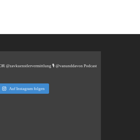
TOR @zavkuenstlervermittlung
🎙️ @vanunddavon Podcast
Auf Instagram folgen