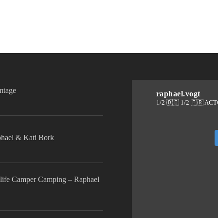
lmtage
raphael.vogt
1/2 🇩🇪 1/2 🇫🇷 AC
phael & Kati Bork
life Camper Camping – Raphael