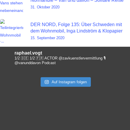
Normandie – Van und davon – Solitäre Reise
31. Oktober 2020
DER NORD, Folge 135: Über Schweden mit
dem Wohnmobil, Inga Lindström & Klopapier
15. September 2020
raphael.vogt
1/2 🇩🇪 1/2 🇫🇷 ACTOR @zavkuenstlervermittlung
🎙️
@vanunddavon Podcast
Auf Instagram folgen