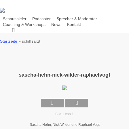
Skip
to
main
Schauspieler
Podcaster
Sprecher & Moderator
Coaching & Workshops
News
Kontakt
content
search
Startseite
»
schiffsarzt
sascha-hehn-nick-wilder-raphaelvogt
Bild 1 von 1
Sascha Hehn, Nick Wilder und Raphael Vogt