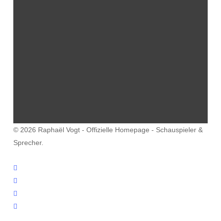
© 2026 Raphaël Vogt - Offizielle Homepage - Schauspieler &
Sprecher.
facebook
youtube
instagram
email