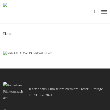
Skip
to
Men
main
search
content
Host
Kartenhaus Film feiert Premiere Hofer Filmtage
26. Oktober 2024