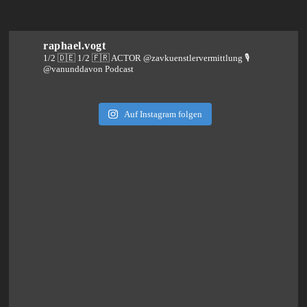
raphael.vogt
1/2 🇩🇪 1/2 🇫🇷 ACTOR @zavkuenstlervermittlung
🎙️
@vanunddavon Podcast
Auf Instagram folgen