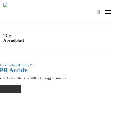
Skip
to
Men
main
search
content
Tag
Abendblatt
In
Fernsehen & Kino
,
PR
PR Archiv
- PR Archiv 1996 - ca. 2008 (Auszug) PR-Archiv
Read More