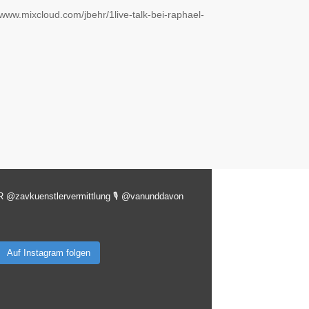
/www.mixcloud.com/jbehr/1live-talk-bei-raphael-
R @zavkuenstlervermittlung
🎙️ @vanunddavon
Auf Instagram folgen