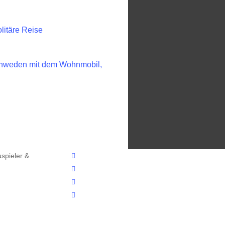
litäre Reise
hweden mit dem Wohnmobil,
facebook
spieler &
youtube
instagram
email