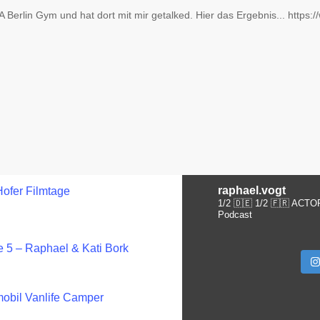
Berlin Gym und hat dort mit mir getalked. Hier das Ergebnis... https:/
raphael.vogt
Hofer Filmtage
1/2 🇩🇪 1/2 🇫🇷 ACTO
Podcast
 5 – Raphael & Kati Bork
obil Vanlife Camper