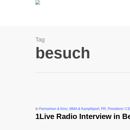
Skip
to
main
content
Tag
besuch
In
Fernsehen & Kino
,
MMA & Kampfsport
,
PR
,
President / CE
1Live Radio Interview in 