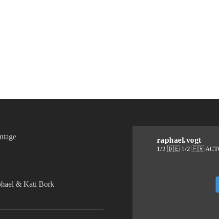
lmtage
raphael.vogt
1/2 🇩🇪 1/2 🇫🇷 AC
phael & Kati Bork