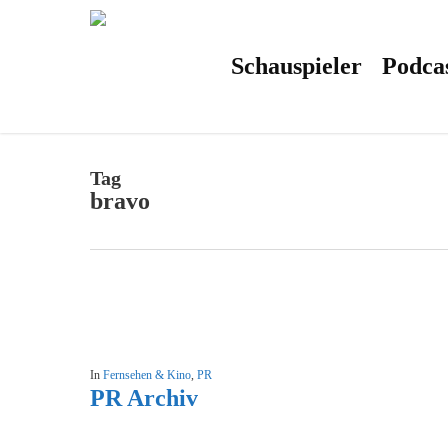
Skip
to
main
content
Schauspieler
Podca
Tag
bravo
In
Fernsehen & Kino
,
PR
PR Archiv