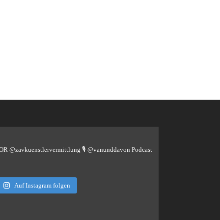
TOR @zavkuenstlervermittlung
🎙️ @vanunddavon Podcast
Auf Instagram folgen