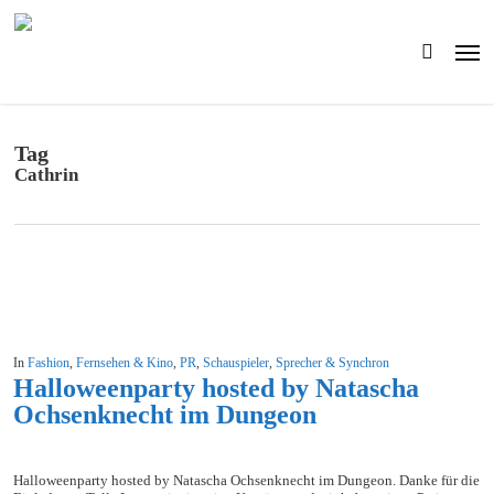
Skip
to
Men
main
search
content
Tag
Cathrin
In
Fashion
,
Fernsehen & Kino
,
PR
,
Schauspieler
,
Sprecher & Synchron
Halloweenparty hosted by Natascha
Ochsenknecht im Dungeon
Halloweenparty hosted by Natascha Ochsenknecht im Dungeon. Danke für die