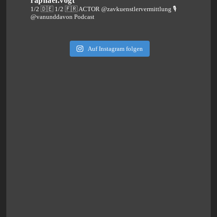
raphael.vogt
1/2 🇩🇪 1/2 🇫🇷 ACTOR @zavkuenstlervermittlung
🎙️
@vanunddavon Podcast
Auf Instagram folgen