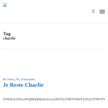
Skip
to
Men
main
search
content
Tag
charlie
In
Charity
,
PR
,
Schauspieler
Je Reste Charlie
JTNDZGl2JTIwaWQlM0QlMjJmYi1yb290JTIyJTNFJTNDJTJGZGl2JTNFJT