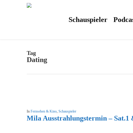
Skip
to
main
content
Schauspieler
Podca
Tag
Dating
In
Fernsehen & Kino
,
Schauspieler
Mila Ausstrahlungstermin – Sat.1 