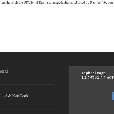
tchen...hat sich die UFA Serial Drama so ausgedacht...ab...Posted by Raphael Vogt
lmtage
raphael.vogt
1/2 🇩🇪 1/2 🇫🇷 AC
phael & Kati Bork