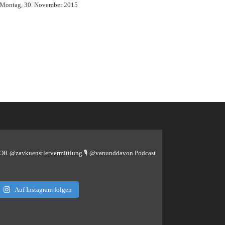
 on Montag, 30. November 2015
TOR @zavkuenstlervermittlung
🎙️ @vanunddavon Podcast
Auf Instagram folgen