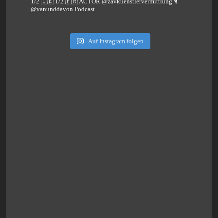
1/2 🇩🇪 1/2 🇫🇷 ACTOR @zavkuenstlervermittlung
🎙️
@vanunddavon Podcast
Auf Instagram folgen