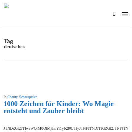
Skip
to
Men
main
search
content
Tag
deutsches
In
Charity
,
Schauspieler
1000 Zeichen für Kinder: Wo Magie
entsteht und Zauber bleibt
JTNDZGl2JTIwaWQlM0QlMjJmYi1yb290JTIyJTNFJTNDJTJGZGl2JTNFJ