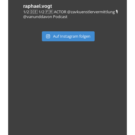
raphael.vogt
1/2 🇩🇪 1/2 🇫🇷 ACTOR @zavkuenstlervermittlung
🎙️
@vanunddavon Podcast
Auf Instagram folgen