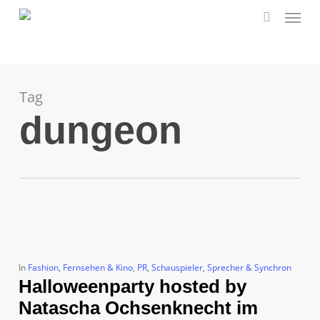
Menu
Skip
to
search
main
content
Tag
dungeon
In
Fashion
,
Fernsehen & Kino
,
PR
,
Schauspieler
,
Sprecher & Synchron
Halloweenparty hosted by
Natascha Ochsenknecht im