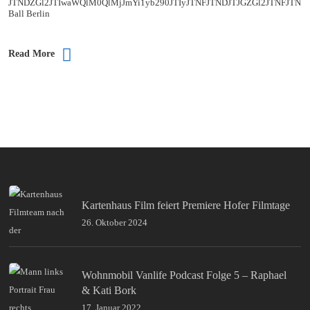
JTNDZGl2JTIwaWQlM0QlMjJmYi1yb290JTIyJTNFJTNDJTJGZGl2JTNFJT
Ball Berlin
Read More
Kartenhaus Film feiert Premiere Hofer Filmtage
26. Oktober 2024
Wohnmobil Vanlife Podcast Folge 5 – Raphael
& Kati Bork
17. Januar 2022