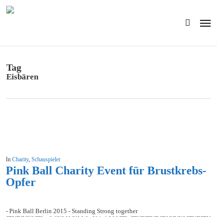
Skip
to
Men
main
search
content
Tag
Eisbären
In
Charity
,
Schauspieler
Pink Ball Charity Event für Brustkrebs-
Opfer
- Pink Ball Berlin 2015 - Standing Strong together