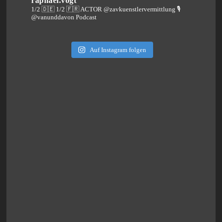
raphael.vogt
1/2 🇩🇪 1/2 🇫🇷 ACTOR @zavkuenstlervermittlung
🎙️
@vanunddavon Podcast
Auf Instagram folgen