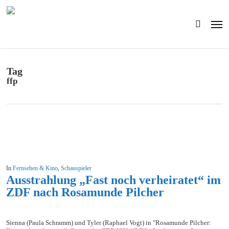
Skip
to
Men
main
search
content
Tag
ffp
In
Fernsehen & Kino
,
Schauspieler
Ausstrahlung „Fast noch verheiratet“ im
ZDF nach Rosamunde Pilcher
Sienna (Paula Schramm) und Tyler (Raphael Vogt) in "Rosamunde Pilcher: