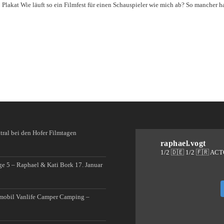
Plakat Wie läuft so ein Filmfest für einen Schauspieler wie mich ab? So mancher h
raphael.vogt
1/2 🇩🇪 1/2 🇫🇷 AC
ge 5 – Raphael & Kati Bork
17. Januar
mobil Vanlife Camper Camping –