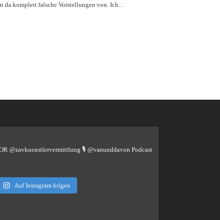
at da komplett falsche Vorstellungen von. Ich…
TOR @zavkuenstlervermittlung
🎙️ @vanunddavon Podcast
Auf Instagram folgen