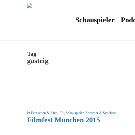
Skip
to
main
content
Schauspieler
Podc
Tag
gasteig
In
Fernsehen & Kino
,
PR
,
Schauspieler
,
Sprecher & Synchron
Filmfest München 2015