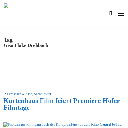
Skip
to
Men
main
search
content
Tag
Gisa Flake Drehbuch
In
Fernsehen & Kino
,
Schauspieler
Kartenhaus Film feiert Premiere Hofer
Filmtage