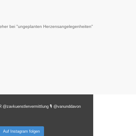
 eher bei "ungeplanten Herzensangelegenheiten"
R @zavkuenstlervermittlung
🎙️ @vanunddavon
Auf Instagram folgen