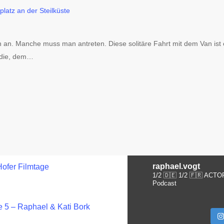
 an. Manche muss man antreten. Diese solitäre Fahrt mit dem Van ist
ndie, dem…
raphael.vogt
Hofer Filmtage
1/2 🇩🇪 1/2 🇫🇷 ACTO
Podcast
 5 – Raphael & Kati Bork