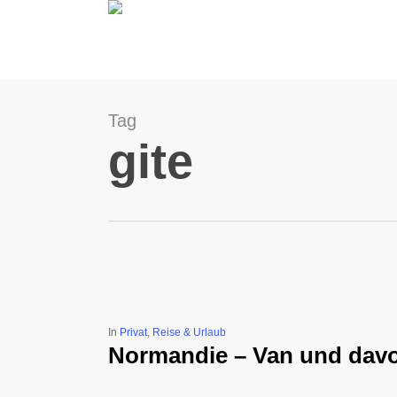
Skip
to
main
content
Tag
gite
In
Privat
,
Reise & Urlaub
Normandie – Van und davon