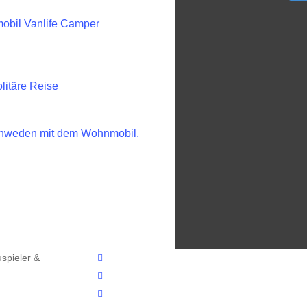
obil Vanlife Camper
litäre Reise
hweden mit dem Wohnmobil,
facebook
spieler &
youtube
instagram