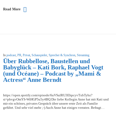
Read More
In
podcast
,
PR
,
Privat
,
Schauspieler
,
Sprecher & Synchron
,
Streaming
Über Rubbellose, Baustellen und
Babyglück – Kati Bork, Raphael Vogt
(und Océane) – Podcast by „Mami &
Actress“ Anne Berndt
https://open.spotify.com/episode/6uVSulRU3EhpcyvTxbTybz?
si=phvgvOmYS-WiHGP5u5y4BQ Die liebe Kollegin Anne hat mit Kati und
mir ein schönes, privates Gespräch über unsere erste Zeit als Familie
geführt. Und sehr viel mehr ;-) Auch Anne hat einiges verraten. Befragt…