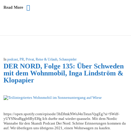
Read More
In
podcast
,
PR
,
Privat
,
Reise & Urlaub
,
Schauspieler
DER NORD, Folge 135: Über Schweden
mit dem Wohnmobil, Inga Lindström &
Klopapier
https://open.spotify.com/episode/3hDJmkNWsJ4nTstunVpgEg?si=SWdf-
yUYSNeaBggb6ByEHg Ich durfte mal wieder quasseln. Mit dem Nordic
Wannabe für den Skandi Podcast Der Nord. Schöne Erinnerungen kommen da
auf. Wir überlegen uns übrigens 2021, einen Wohnwagen zu kaufen.