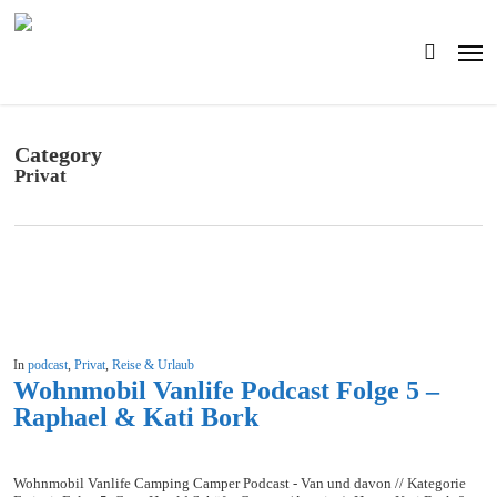
Skip
to
Men
main
search
content
Category
Privat
In
podcast
,
Privat
,
Reise & Urlaub
Wohnmobil Vanlife Podcast Folge 5 –
Raphael & Kati Bork
Wohnmobil Vanlife Camping Camper Podcast - Van und davon // Kategorie