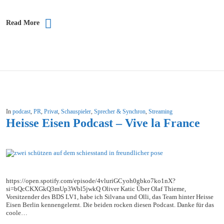
Read More
In
podcast
,
PR
,
Privat
,
Schauspieler
,
Sprecher & Synchron
,
Streaming
Heisse Eisen Podcast – Vive la France
https://open.spotify.com/episode/4vluriGCyoh0gbko7ko1nX?
si=bQcCKXGkQ3mUp3Wbl5jwkQ Oliver Katic Über Olaf Thieme,
Vorsitzender des BDS LV1, habe ich Silvana und Olli, das Team hinter Heisse
Eisen Berlin kennengelernt. Die beiden rocken diesen Podcast. Danke für das
coole…