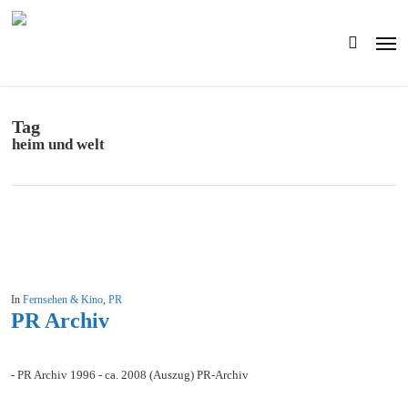
Skip
to
Men
main
search
content
Tag
heim und welt
In
Fernsehen & Kino
,
PR
PR Archiv
- PR Archiv 1996 - ca. 2008 (Auszug) PR-Archiv