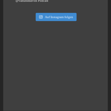
@vanunddavon Podcast
Auf Instagram folgen