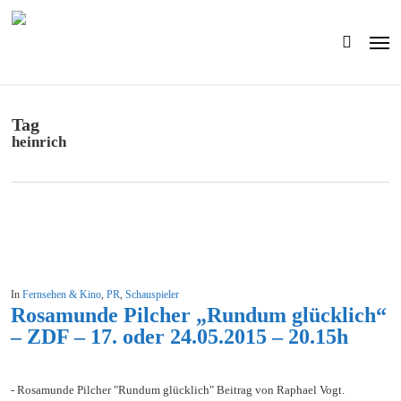
Skip
to
Men
main
search
content
Tag
heinrich
In
Fernsehen & Kino
,
PR
,
Schauspieler
Rosamunde Pilcher „Rundum glücklich“
– ZDF – 17. oder 24.05.2015 – 20.15h
- Rosamunde Pilcher "Rundum glücklich" Beitrag von Raphael Vogt.