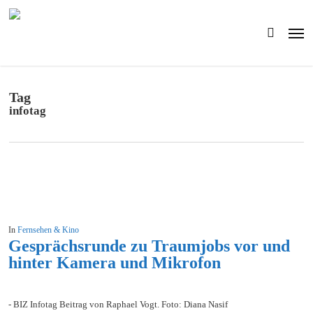
Skip
to
Men
main
search
content
Tag
infotag
In
Fernsehen & Kino
Gesprächsrunde zu Traumjobs vor und
hinter Kamera und Mikrofon
- BIZ Infotag Beitrag von Raphael Vogt. Foto: Diana Nasif