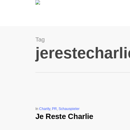
Skip
to
main
content
Tag
jerestecharli
In
Charity
,
PR
,
Schauspieler
Je Reste Charlie