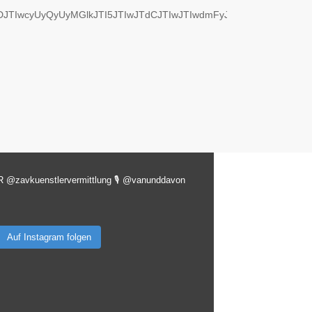
JDJTIwcyUyQyUyMGlkJTI5JTIwJTdCJTIwJTIwdmFyJTIwanMlMkMl
R @zavkuenstlervermittlung
🎙️ @vanunddavon
Auf Instagram folgen