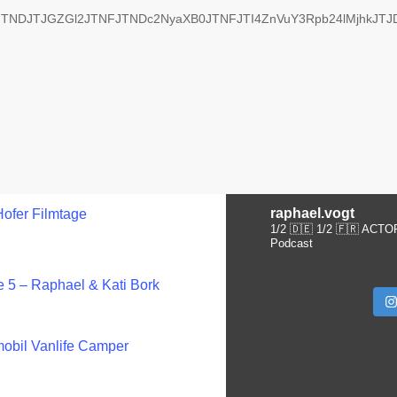
FJTNDJTJGZGl2JTNFJTNDc2NyaXB0JTNFJTI4ZnVuY3Rpb24lMjhkJT
raphael.vogt
Hofer Filmtage
1/2 🇩🇪 1/2 🇫🇷 ACTO
Podcast
 5 – Raphael & Kati Bork
obil Vanlife Camper