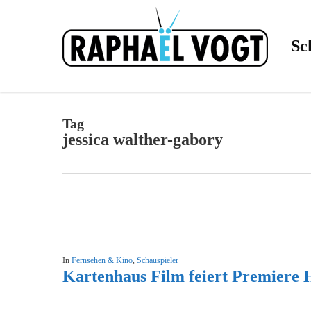
Skip
to
main
content
Sc
Tag
jessica walther-gabory
In
Fernsehen & Kino
,
Schauspieler
Kartenhaus Film feiert Premiere 