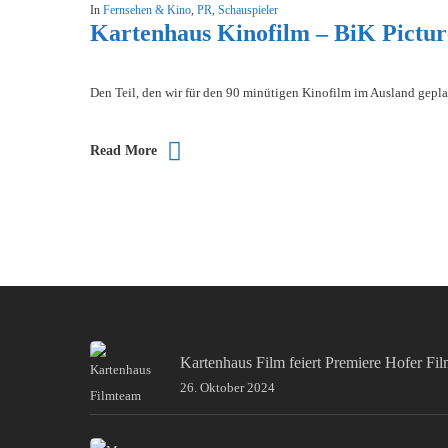
In
Fernsehen & Kino
,
PR
,
Schauspieler
Kartenhaus Kinofilm – BiK Pictur
Den Teil, den wir für den 90 minütigen Kinofilm im Ausland gepla
Read More
Kartenhaus Film feiert Premiere Hofer Fi
26. Oktober 2024