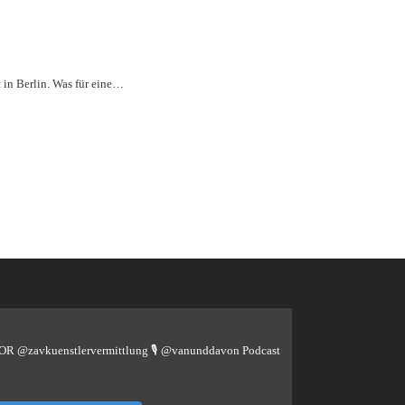
 in Berlin. Was für eine…
TOR @zavkuenstlervermittlung
🎙️ @vanunddavon Podcast