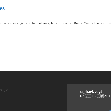
es
nt haben, ist abgedreht. Kartenhaus geht in die nächste Runde. Wir drehen den Rest
lmtage
raphael.vogt
1/2 🇩🇪 1/2 🇫🇷 AC