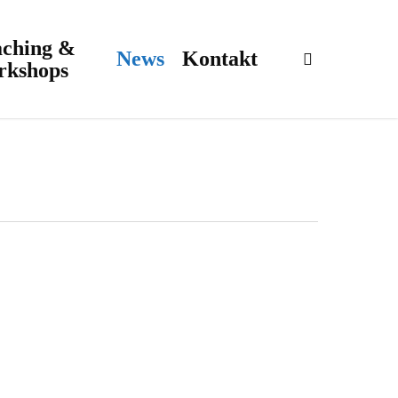
ching &
News
Kontakt
search
rkshops