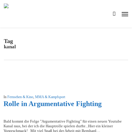
Skip
to
Men
main
search
content
Tag
kanal
In
Fernsehen & Kino
,
MMA & Kampfsport
Rolle in Argumentative Fighting
Bald kommt die Folge "Argumentative Fighting" für einen neuen Youtube
Kanal raus, bei der ich die Hauptrolle spielen durfte...Hier ein kleiner
Vorgeschmack! Mit viel Spaß bei der Arbeit mit Bernhard…