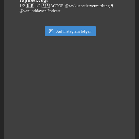
raphael.vogt
1/2 🇩🇪 1/2 🇫🇷 ACTOR @zavkuenstlervermittlung
🎙️
@vanunddavon Podcast
Auf Instagram folgen