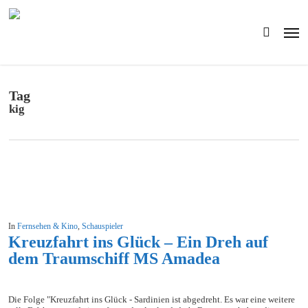
Skip
to
Men
main
search
content
Tag
kig
In
Fernsehen & Kino
,
Schauspieler
Kreuzfahrt ins Glück – Ein Dreh auf
dem Traumschiff MS Amadea
Die Folge "Kreuzfahrt ins Glück - Sardinien ist abgedreht. Es war eine weitere